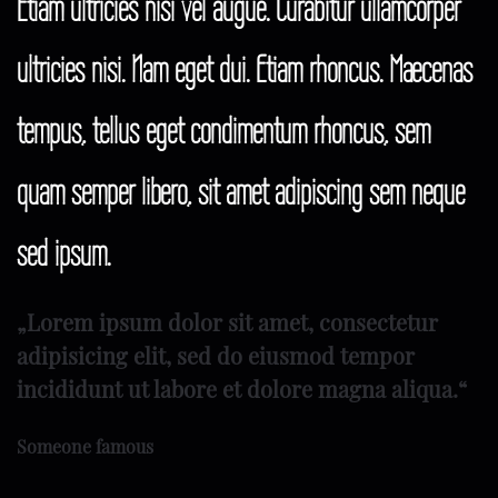
Etiam ultricies nisi vel augue. Curabitur ullamcorper
ultricies nisi. Nam eget dui. Etiam rhoncus. Maecenas
tempus, tellus eget condimentum rhoncus, sem
quam semper libero, sit amet adipiscing sem neque
sed ipsum.
„Lorem ipsum dolor sit amet, consectetur
adipisicing elit, sed do eiusmod tempor
incididunt ut labore et dolore magna aliqua.“
Someone famous