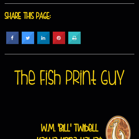
SHARE THIS PAGE:
The Fish Print Guy
W.M. 'Bill' Twibell